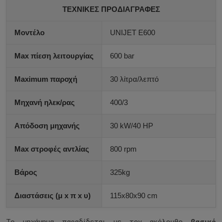
ΤΕΧΝΙΚΕΣ ΠΡΟΔΙΑΓΡΑΦΕΣ
Μοντέλο
UNIJET E600
Max πίεση λειτουργίας
600 bar
Maximum παροχή
30 λίτρα/λεπτό
Μηχανή ηλεκ/ρας
400/3
Απόδοση μηχανής
30 kW/40 HP
Max στροφές αντλίας
800 rpm
Βάρος
325kg
Διαστάσεις (μ x π x υ)
115x80x90 cm