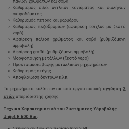
παλιών χρωμάτων και σοβά
Καθαρισμός σιλό, αντλιών κονιάματος και σωλήνων
σκυροδέματος
Καθαρισμός πέτρας και μαρμάρου
Καθαρισμός πεζοδρομίων (αφαίρεση τσίχλας με ζεστό
νερό)
Αφαίρεση παλιού χρώματος και σοβά (ρυθμιζόμενη
αμμοβολή)
Αφαίρεση graffiti (ρυθμιζόμενη αμμοβολή)
Μορφοποίηση μετάλλων (ζεστό νερό)
Προετοιμασία βαφής μεταλλικών μηχανημάτων
Καθαρισμός στέγης
Αποφλοίωση δέντρων κ.λπ.
Τα μηχανήματα καλύπτονται από εργοστασιακή
εγγύηση
2
ετών
απεριόριστης χρήσης.
Τεχνικά Χαρακτηριστικά του Συστήματος Υδροβολής
Unijet E 600 Bar
:
Στιβαρό σωληνωτό πλαίσιο Inox 304L